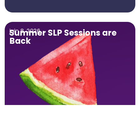
juin 8, 2026
Summer SLP Sessions are
Back