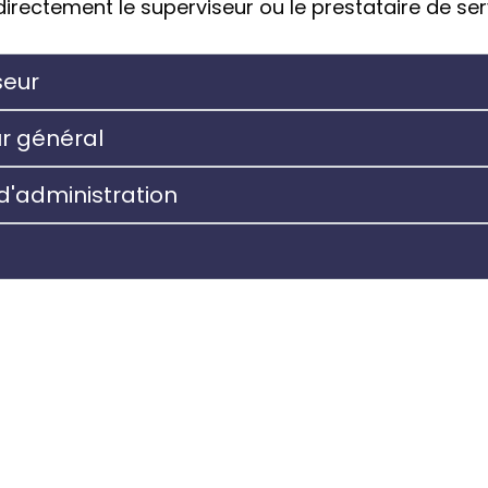
irectement le superviseur ou le prestataire de se
seur
ur général
 d'administration