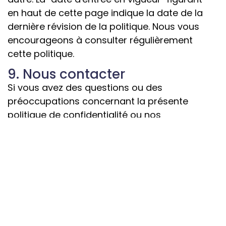
en haut de cette page indique la date de la
dernière révision de la politique. Nous vous
encourageons à consulter régulièrement
cette politique.
9. Nous contacter
Si vous avez des questions ou des
préoccupations concernant la présente
politique de confidentialité ou nos
pratiques en matière de données, veuillez
nous contacter :
VOL D'INCENDIE
Courriel :
info@fireflynw.ca
Téléphone : 1-800-465-7203
Adresse : 820A Lakeview Drive, Kenora ON,
P9N3P7