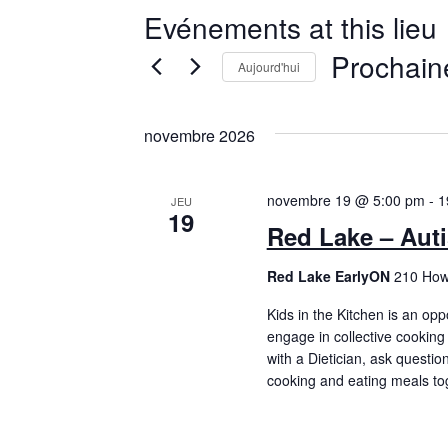
Evénements at this lieu
Prochai
Aujourd'hui
Choisir
la
date.
novembre 2026
novembre 19 @ 5:00 pm
-
1
JEU
19
Red Lake – Auti
Red Lake EarlyON
210 How
Kids in the Kitchen is an oppo
engage in collective cooking a
with a Dietician, ask questio
cooking and eating meals toge