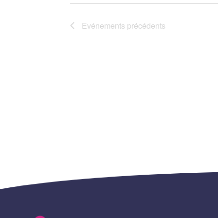
Evénements
précédents