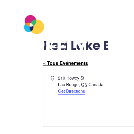
Nous 
Red Lake Ear
« Tous Evénements
Address
210 Howey St
Lac Rouge
,
ON
Canada
Get Directions