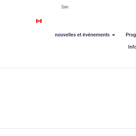
We’re Hiring
contacter
EN
nouvelles et événements
Prog
lyON
Inf