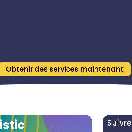
Obtenir des services maintenant
istic
Suivre